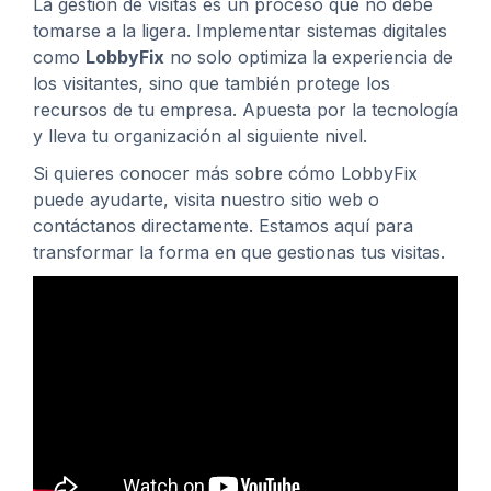
La gestión de visitas es un proceso que no debe
tomarse a la ligera. Implementar sistemas digitales
como
LobbyFix
no solo optimiza la experiencia de
los visitantes, sino que también protege los
recursos de tu empresa. Apuesta por la tecnología
y lleva tu organización al siguiente nivel.
Si quieres conocer más sobre cómo LobbyFix
puede ayudarte, visita nuestro sitio web o
contáctanos directamente. Estamos aquí para
transformar la forma en que gestionas tus visitas.