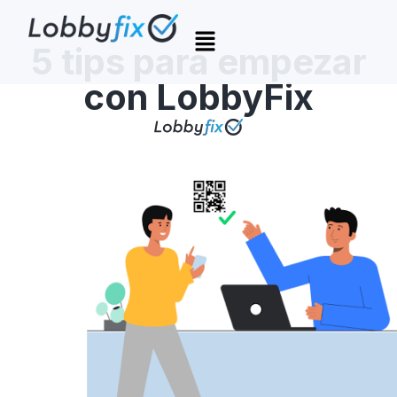
5 tips para empezar
con LobbyFix